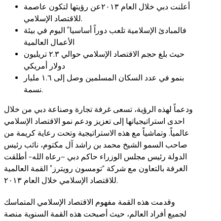
أعلنت دبي خلال العام ٢٠١٣عن رؤيتها لتكون عاصمة
للاقتصاد الإسلامي.
فالمبادئ الإسلامية تلعب دوراً أساسيا ً اليوم في بيئة
الأعمال العالمية
حيث بلغ حجم الاقتصاد الإسلامي حوالي ٢.٣ تريليون
دولار أمريكي
بنمو في عدد السكان المسلمين وصل إلى ١.٦ مليار
نسمة.
ودعماً لهذه الرؤية، تسعى غرفة تجارة وصناعة دبي من خلال
احدى استراتيجياتها إلى تعزيز ودعم نمو الاقتصاد الإسلامي
عالمياً. وتماشياً مع هذه الاستراتيجية وتحت رعاية كريمة من
صاحب السمو الشيخ محمد بن راشد آل مكتوم، نائب رئيس
الدولة رئيس مجلس الوزراء حاكم دبي –رعاه الله- أطلقت
الغرفة بالتعاون مع شركة “تومسون رويترز” القمة العالمية
للاقتصاد الإسلامي خلال العام ٢٠١٣.
وقدمت هذه القمة مفهوم الاقتصاد الإسلامي المتماسك
لجميع أفراد العالم، حيث أصبحت هذه القمة السنوية منصة