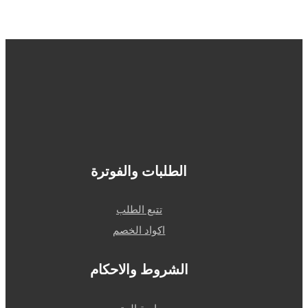
0559393577
info@alfransya.ae
بناية صيدلية المنارة
ابوظبي - العين - شارع خليفة
الطلبات والفوترة
تتبع الطلب
اكواد الخصم
الشروط والاحكام