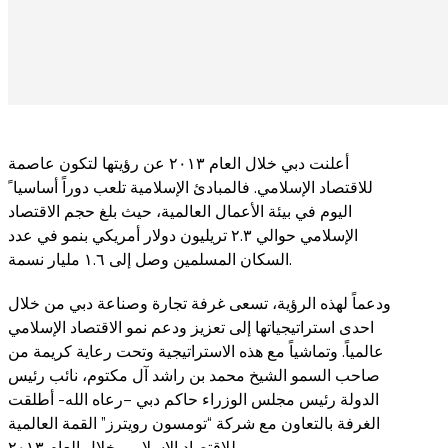
أعلنت دبي خلال العام ٢٠١٣ عن رؤيتها لتكون عاصمة
للاقتصاد الإسلامي. فالمبادئ الإسلامية تلعب دوراً أساسيا ً
اليوم في بيئة الأعمال العالمية، حيث بلغ حجم الاقتصاد
الإسلامي حوالي ٢.٣ تريليون دولار أمريكي بنمو في عدد
السكان المسلمين وصل إلى ١.٦ مليار نسمة.
ودعماً لهذه الرؤية، تسعى غرفة تجارة وصناعة دبي من خلال
احدى استراتيجياتها إلى تعزيز ودعم نمو الاقتصاد الإسلامي
عالمياً. وتماشياً مع هذه الاستراتيجية وتحت رعاية كريمة من
صاحب السمو الشيخ محمد بن راشد آل مكتوم، نائب رئيس
الدولة رئيس مجلس الوزراء حاكم دبي –رعاه الله- أطلقت
الغرفة بالتعاون مع شركة “تومسون رويترز” القمة العالمية
للاقتصاد الإسلامي خلال العام ٢٠١٣.