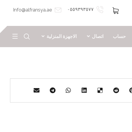
٠٥٥٩٣٩٣٥٧٧
Info@alfransya.ae
حساب
اتصال
الاجهزة المنزلية