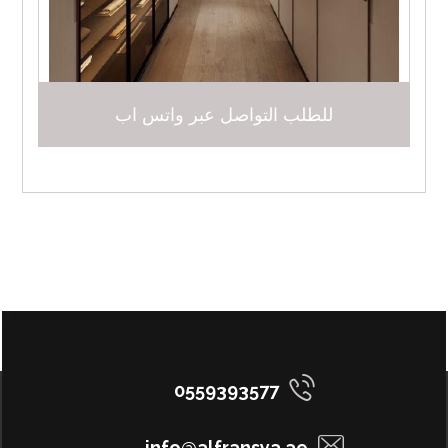
للطلب التواصل عبر واتس اب
0559393577
info@alfransya.ae