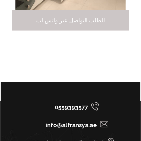
للطلب التواصل عبر واتس اب
0559393577
info@alfransya.ae