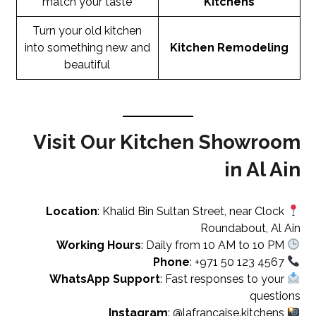
match your taste
Kitchens
Turn your old kitchen
into something new and
Kitchen Remodeling
beautiful
Visit Our Kitchen Showroom
in Al Ain
Location
: Khalid Bin Sultan Street, near Clock
Roundabout, Al Ain
Working Hours
: Daily from 10 AM to 10 PM
Phone
: +971 50 123 4567
WhatsApp Support
: Fast responses to your
questions
Instagram
: @lafrancaise.kitchens