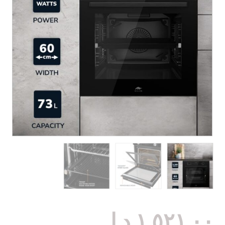
١.٥٢١,٠٠
د.إ