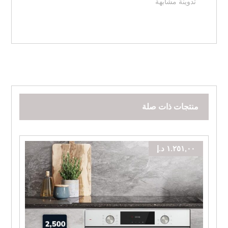
تدوينة مشابهة
منتجات ذات صلة
١.٢٥١,٠٠
د.إ