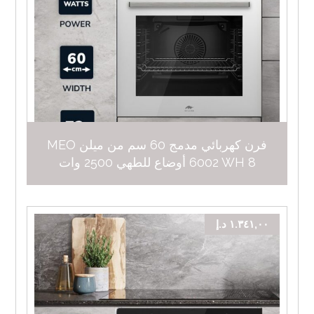
فرن كهربائي مدمج 60 سم من ميلن MEO
6002 WH 8 أوضاع للطهي 2500 وات
١.٣٤١,٠٠
د.إ