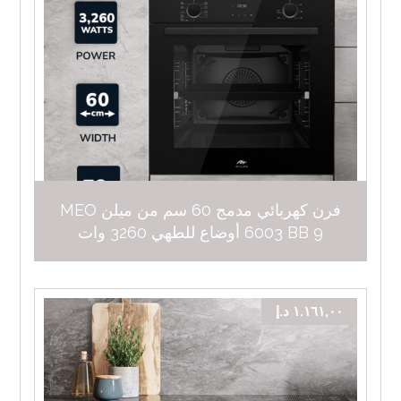
فرن كهربائي مدمج 60 سم من ميلن MEO
6003 BB 9 أوضاع للطهي 3260 وات
١.١٦١,٠٠
د.إ