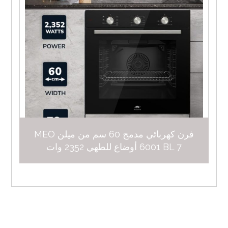
فرن كهربائي مدمج 60 سم من ميلن MEO
6001 BL 7 أوضاع للطهي 2352 وات