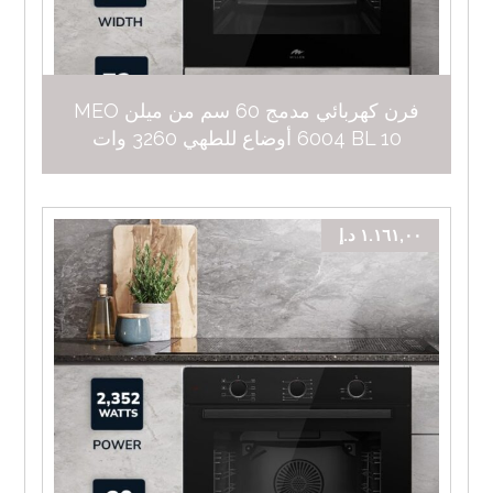
فرن كهربائي مدمج 60 سم من ميلن MEO
6004 BL 10 أوضاع للطهي 3260 وات
١.١٦١,٠٠
د.إ