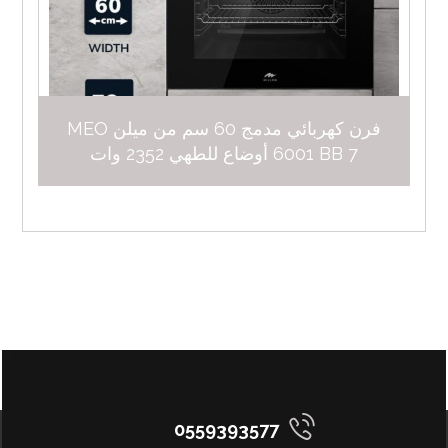
فرن كهربائي مدمج 60 سم من ميلن MEO
6001 BB 7 أوضاع للطهي 2352 وات
0559393577