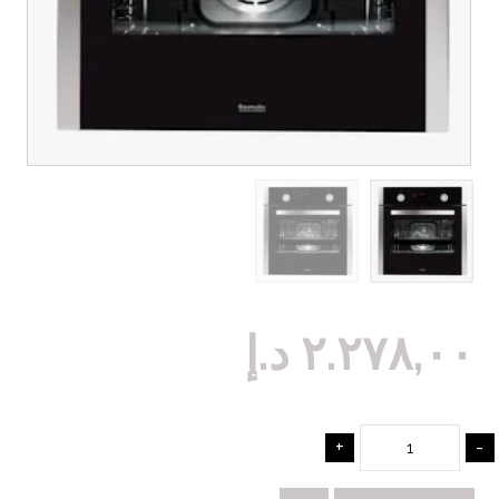
٢.٢٧٨,٠٠
د.إ
+
-