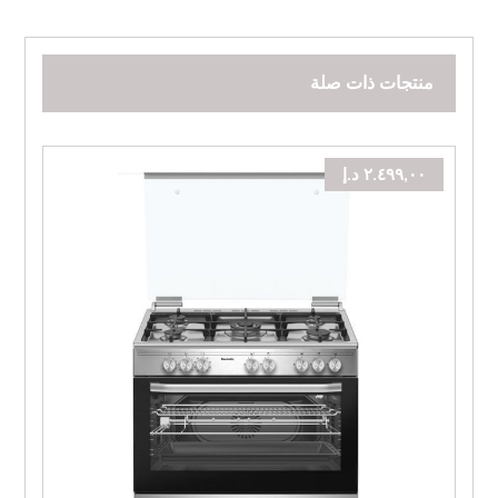
منتجات ذات صلة
٢.٤٩٩,٠٠
د.إ