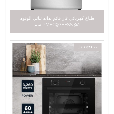
طباخ كهربائي غاز قائم بذاته ثنائي الوقود
PMEC9GEESS 90 سم
١.٥٢١,٠٠
د.إ