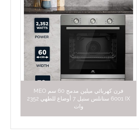
فرن كهربائي ميلين مدمج 60 سم MEO
6001 IX ستانلس ستيل 7 أوضاع للطهي 2352
وات