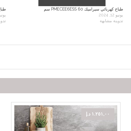
طباخ كهربائي سيراميك PMECEE6ESS 60 سم
طباخ 
يونيو 12, 2024
يونيو 12, 
تدوينة مشابهة
تدوي
١.٢٥١,٠٠
د.إ