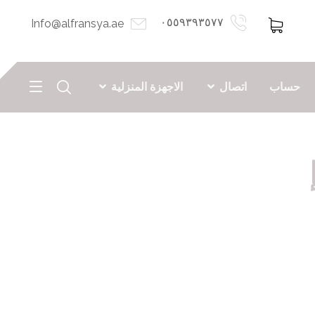
٠٥٥٩٣٩٣٥٧٧
Info@alfransya.ae
حساب
اتصال
الاجهزة المنزلية