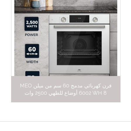
فرن كهربائي مدمج 60 سم من ميلن MEO
6002 WH 8 أوضاع للطهي 2500 وات