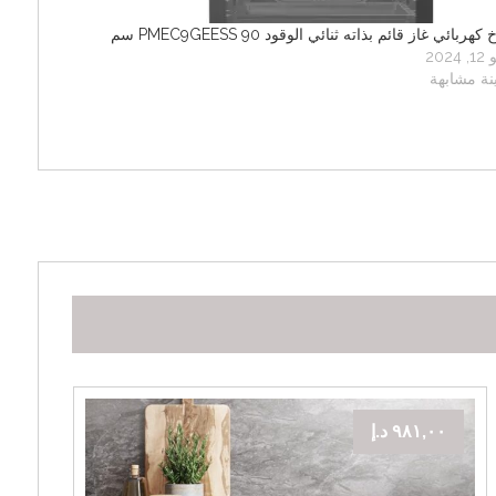
كهربائي غاز قائم بذاته ثنائي الوقود PMEC9GEESS 90 سم
2024
نة مشابهة
٩٨١,٠٠
د.إ