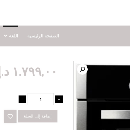
الصفحة الرئيسية
اللغة
١.٧٩٩,٠٠
د.إ
+
-
إضافة إلى السلة