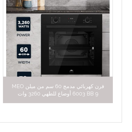
فرن كهربائي مدمج 60 سم من ميلن MEO
6003 BB 9 أوضاع للطهي 3260 وات