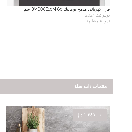
فرن كهربائي مدمج بوماتيك BMEO6E10M 60 سم
يونيو 12, 2024
تدوينة مشابهة
منتجات ذات صلة
١.٣٤١,٠٠
د.إ