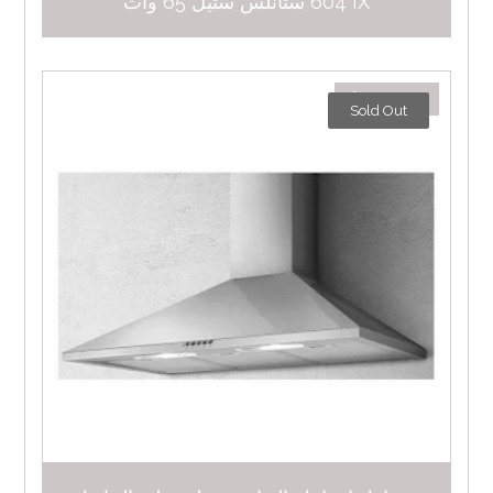
604 IX ستانلس ستيل 65 وات
٩٣٦,٠٠
د.إ
Sold Out