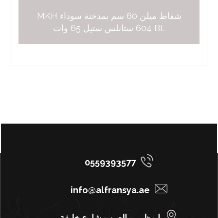
شفاط ميلن 60 سم بمدخنة سوداء MKH
604 BL ستانلس ستيل 65 وات
0559393577
info@alfransya.ae
ابوظبي - العين - شارع خليفة