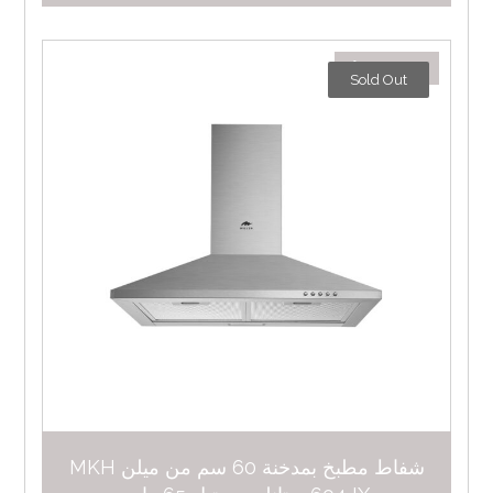
٤٨٦,٠٠
د.إ
Sold Out
شفاط مطبخ بمدخنة 60 سم من ميلن MKH