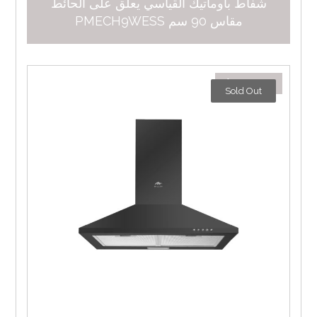
شفاط باوماتيك القياسي يعلق على الحائط
مقاس 90 سم PMECH9WESS
٥٣١,٠٠
د.إ
Sold Out