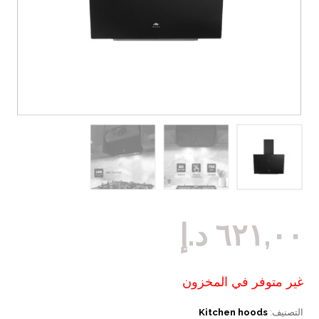
٦٢١,٠٠
د.إ
غير متوفر في المخزون
التصنيف:
Kitchen hoods