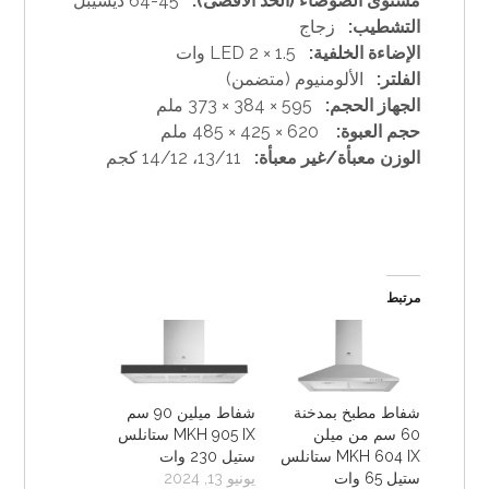
مستوى الضوضاء (الحد الأقصى):
45-64 ديسيبل
التشطيب:
زجاج
الإضاءة الخلفية:
LED 2 × 1.5 وات
الفلتر:
الألومنيوم (متضمن)
الجهاز الحجم:
595 × 384 × 373 ملم
حجم العبوة:
620 × 425 × 485 ملم
الوزن معبأة/غير معبأة:
13/11، 14/12 كجم
مرتبط
شفاط مطبخ بمدخنة
شفاط ميلين 90 سم
60 سم من ميلن
MKH 905 IX ستانلس
MKH 604 IX ستانلس
ستيل 230 وات
ستيل 65 وات
يونيو 13, 2024