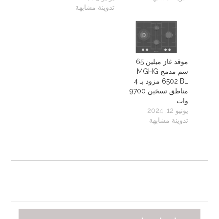
تدوينة مشابهة
موقد غاز ميلين 65
سم مدمج MGHG
6502 BL مزود بـ 4
مناطق تسخين 9700
وات
يونيو 12, 2024
تدوينة مشابهة