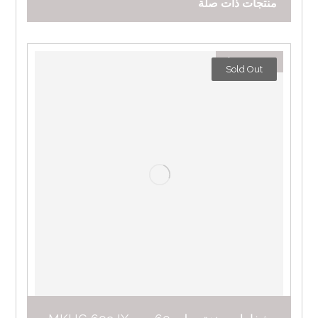
منتجات ذات صلة
٥٣١,٠٠
د.إ
Sold Out