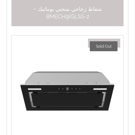
شفاط زجاجي منحني بوماتيك –
BMECH9IGLSS-2
١.٠٢٦,٠٠
د.إ
Sold Out