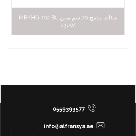
شفاط مدمج 70 سم ميلن MBKHG 702 BL
230W
0559393577
info@alfransya.ae