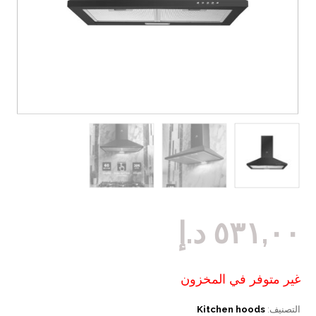
٥٣١,٠٠
د.إ
غير متوفر في المخزون
التصنيف:
Kitchen hoods