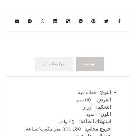
الوصف
مراجعات (0)
النوع:
غطاء قبة
العرض:
60 سم
التحكم:
أزرار
اللون:
أسود
استهلاك الطاقة:
65 وات
خروج مجاني:
180-330 متر مكعب/ساعة