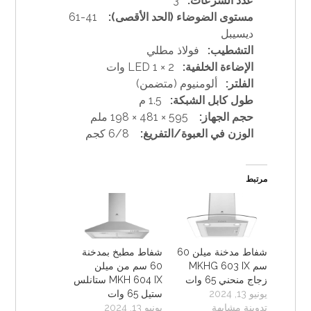
عدد السرعات:
3
مستوى الضوضاء (الحد الأقصى):
41-61
ديسيبل
التشطيب:
فولاذ مطلي
الإضاءة الخلفية:
LED 1 × 2 وات
الفلتر:
ألومنيوم (متضمن)
طول كابل الشبكة:
1.5 م
حجم الجهاز:
595 × 481 × 198 ملم
الوزن في العبوة/التفريغ:
6/8 كجم
مرتبط
شفاط مدخنة ميلن 60
شفاط مطبخ بمدخنة
سم MKHG 603 IX
60 سم من ميلن
زجاج منحني 65 وات
MKH 604 IX ستانلس
يونيو 13, 2024
ستيل 65 وات
تدوينة مشابهة
يونيو 13, 2024