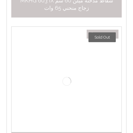
شفاط مدخنة ميلن 60 سم MKHG 603 IX
زجاج منحني 65 وات
٢.٧٤٩,٠٠
د.إ
Sold Out