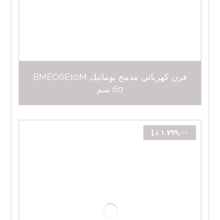
فرن كهربائي مدمج بوماتيك BMEO6E10M
60 سم
١.٧٩٩,٠٠
د.إ