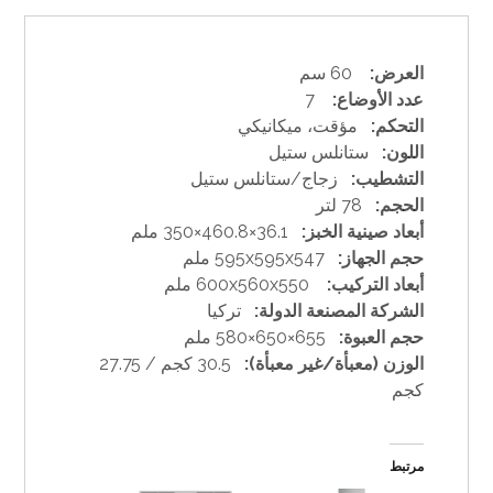
العرض:
60 سم
عدد الأوضاع:
7
التحكم:
مؤقت، ميكانيكي
اللون:
ستانلس ستيل
التشطيب:
زجاج/ستانلس ستيل
الحجم:
78 لتر
أبعاد صينية الخبز:
36.1×460.8×350 ملم
حجم الجهاز:
595x595x547 ملم
أبعاد التركيب:
600x560x550 ملم
الشركة المصنعة الدولة:
تركيا
حجم العبوة:
655×650×580 ملم
الوزن (معبأة/غير معبأة):
30.5 كجم / 27.75
كجم
مرتبط