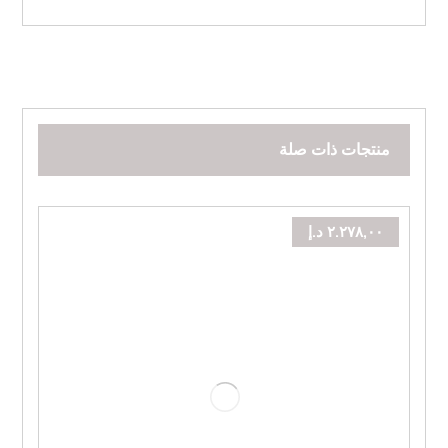
منتجات ذات صلة
٢.٢٧٨,٠٠
د.إ