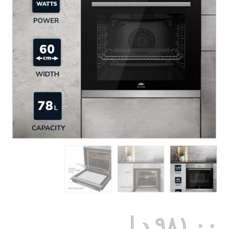
٩٨١,٠٠
د.إ