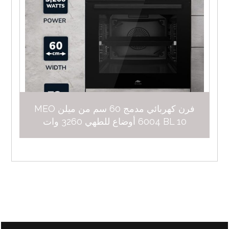
فرن كهربائي مدمج 60 سم من ميلن MEO
6004 BL 10 أوضاع للطهي 3260 وات