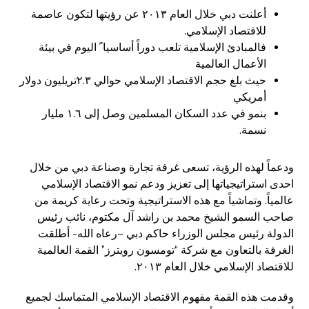
أعلنت دبي خلال العام ٢٠١٣ عن رؤيتها لتكون عاصمة
للاقتصاد الإسلامي.
فالمبادئ الإسلامية تلعب دوراً أساسيا ً اليوم في بيئة
الأعمال العالمية
حيث بلغ حجم الاقتصاد الإسلامي حوالي ٢.٣تريليون دولار
أمريكي
بنمو في عدد السكان المسلمين وصل إلى ١.٦ مليار
نسمة.
ودعماً لهذه الرؤية، تسعى غرفة تجارة وصناعة دبي من خلال
احدى استراتيجياتها إلى تعزيز ودعم نمو الاقتصاد الإسلامي
عالمياً. وتماشياً مع هذه الاستراتيجية وتحت رعاية كريمة من
صاحب السمو الشيخ محمد بن راشد آل مكتوم، نائب رئيس
الدولة رئيس مجلس الوزراء حاكم دبي –رعاه الله- أطلقت
الغرفة بالتعاون مع شركة “تومسون رويترز” القمة العالمية
للاقتصاد الإسلامي خلال العام ٢٠١٣.
وقدمت هذه القمة مفهوم الاقتصاد الإسلامي المتماسك لجميع