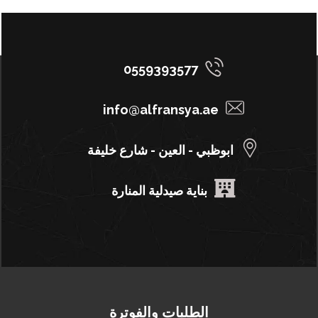
0559393577
info@alfransya.ae
ابوظبي - العين - شارع خليفة
بناية صيدلية المنارة
الطلبات والفوترة