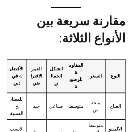
مقارنة سريعة بين
الأنواع الثلاثة:
المقاوم
الشكل
العمر
الأفضلي
ة
النوع
السعر
الجمال
الافترا
ة في
للرطوب
ي
ضي
دبي
ة
للمطاب
منخف
الصاج
متوسط
صناعي
جيد
خ
ض
العملية
متوسط
الألمنيو
الأنسب