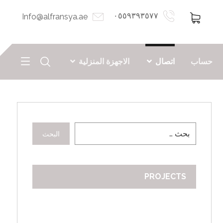
٠٥٥٩٣٩٣٥٧٧
Info@alfransya.ae
حساب
اتصال
الاجهزة المنزلية
البحث
PROJECTS