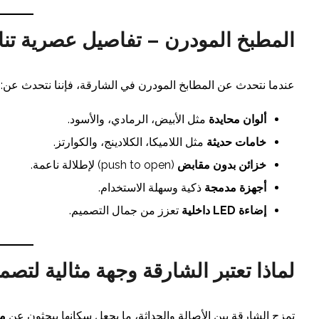
المطبخ المودرن – تفاصيل عصرية تنا
عندما نتحدث عن المطابخ المودرن في الشارقة، فإننا نتحدث عن:
ألوان محايدة
مثل الأبيض، الرمادي، والأسود.
خامات حديثة
مثل اللاميكا، الكلادينج، والكوارتز.
خزائن بدون مقابض
(push to open) لإطلالة ناعمة.
أجهزة مدمجة
ذكية وسهلة الاستخدام.
إضاءة LED داخلية
تعزز من جمال التصميم.
لماذا تعتبر الشارقة وجهة مثالية لت
تمزج الشارقة بين الأصالة والحداثة، ما يجعل سكانها يبحثون عن
مط