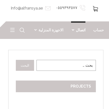
٠٥٥٩٣٩٣٥٧٧
Info@alfransya.ae
حساب
اتصال
الاجهزة المنزلية
البحث
PROJECTS