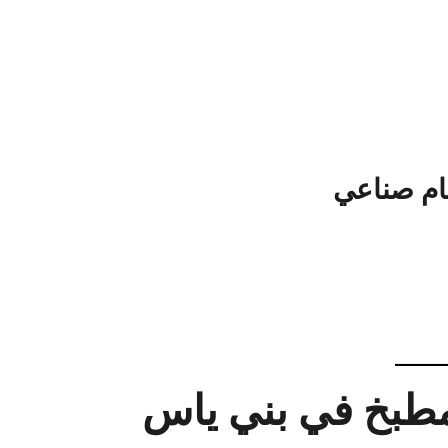
ام صناعي
لمطبخ في بني ياس