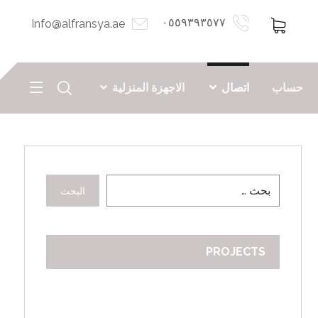
٠٥٥٩٣٩٣٥٧٧
Info@alfransya.ae
حساب
اتصال
الاجهزة المنزلية
البحث
PROJECTS