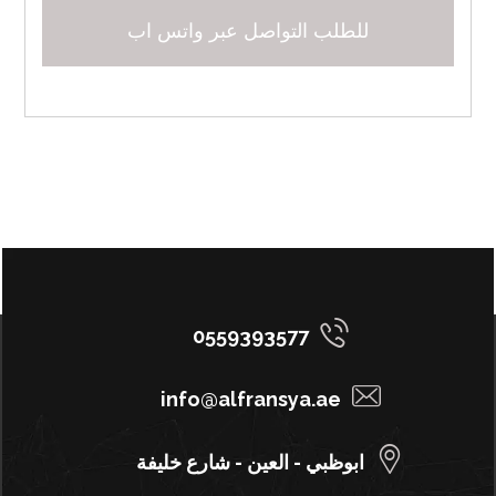
للطلب التواصل عبر واتس اب
0559393577
info@alfransya.ae
ابوظبي - العين - شارع خليفة