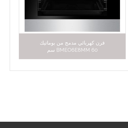
فرن كهربائي مدمج من بوماتيك
BMEO6E8MM 60 سم