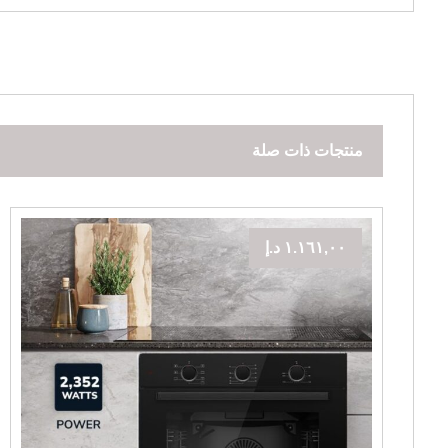
منتجات ذات صلة
١.١٦١,٠٠
د.إ