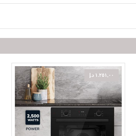
١.٢٥١,٠٠
د.إ