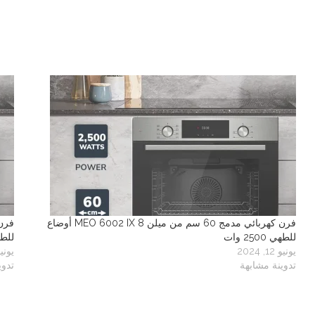
فرن كهربائي مدمج 60 سم من ميلن MEO 6002 IX 8 أوضاع
للطهي 2500 وات
للطهي 2
يونيو 12, 2024
يونيو 12, 
تدوينة مشابهة
تدوي