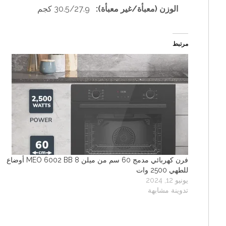
الوزن (معبأة/غير معبأة):
30.5/27.9 كجم
مرتبط
فرن كهربائي مدمج 60 سم من ميلن MEO 6002 BB 8 أوضاع
للطهي 2500 وات
يونيو 12, 2024
تدوينة مشابهة