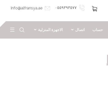
٠٥٥٩٣٩٣٥٧٧
Info@alfransya.ae
حساب
اتصال
الاجهزة المنزلية