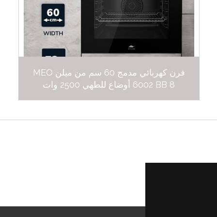
فرن كهربائي مدمج 60 سم من ميلن MEO
6002 BB 8 أوضاع للطهي 2500 وات