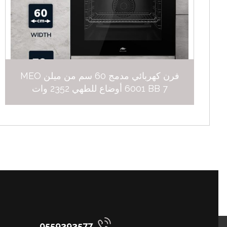
فرن كهربائي مدمج 60 سم من ميلن MEO
6001 BB 7 أوضاع للطهي 2352 وات
0559393577