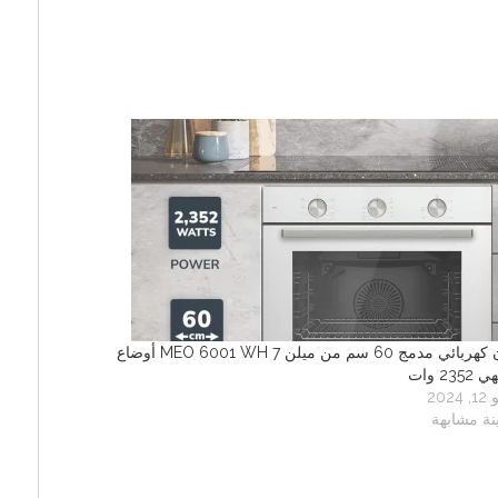
فرن كهربائي مدمج 60 سم من ميلن MEO 6001 WH 7 أوضاع
235 وات
2024
نة مشابهة