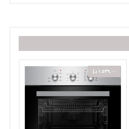
١.٥٣٩,٠٠
د.إ