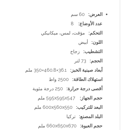
العرض:
60 سم
عدد الأوضاع:
8
التحكم:
مؤقت، لمس، ميكانيكي
اللون:
أبيض
التشطيب:
زجاج
الحجم:
73 لتر
أبعاد صينية الخبز:
36.1×460.8×350 ملم
استهلاك الطاقة:
2500 واط
أقصى درجة حرارة:
250 درجة مئوية
حجم الجهاز:
595x595x547 ملم
البعد للتركيب:
600x560x550 ملم
البلد المصنع:
تركيا
حجم العبوة:
660x650x670 ملم