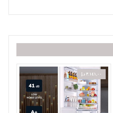
٣.١٤١,٠٠
د.إ