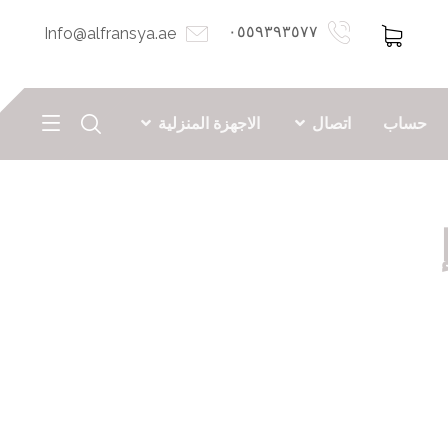
٠٥٥٩٣٩٣٥٧٧
Info@alfransya.ae
حساب
اتصال
الاجهزة المنزلية