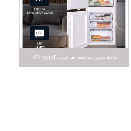
ثلاجة ميلين مدمجة بغرفتين MBI 193.3D