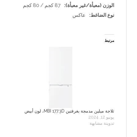
الوزن (معبأة/غير معبأة):
87 كجم / 80 كجم
نوع الضاغط:
عاكس
مرتبط
ثلاجة ميلين مدمجة بغرفتين MBI 177.3D، لون أبيض
يونيو 12, 2024
تدوينة مشابهة