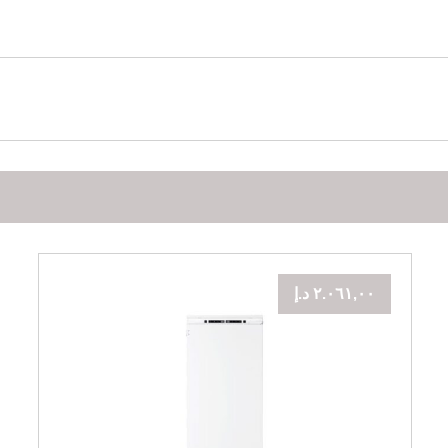
٢.٠٦١,٠٠
د.إ