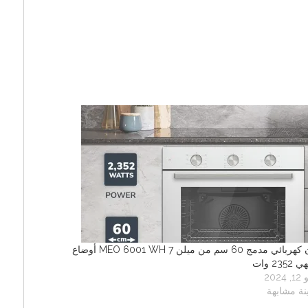
فرن كهربائي مدمج 60 سم من ميلن MEO 6001 WH 7 أوضاع
235 وات
2024
نة مشابهة