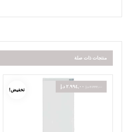
منتجات ذات صلة
٢.٩٩٤,٠٠
د.إ
٣.٣٣٣,٠٠
د.إ
تخفيض!