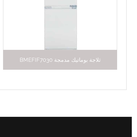
ثلاجة بوماتيك مدمجة BMEFIF7030