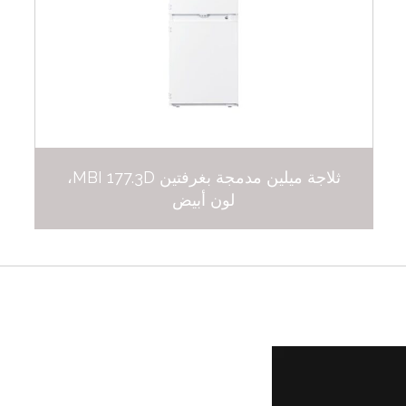
ثلاجة ميلين مدمجة بغرفتين MBI 177.3D،
لون أبيض