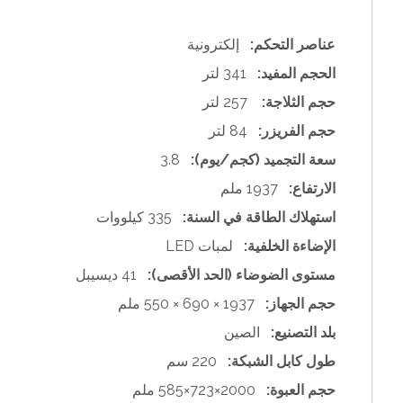
عناصر التحكم:
إلكترونية
الحجم المفيد:
341 لتر
حجم الثلاجة:
257 لتر
حجم الفريزر:
84 لتر
سعة التجميد (كجم/يوم):
3.8
الارتفاع:
1937 ملم
استهلاك الطاقة في السنة:
335 كيلووات
الإضاءة الخلفية:
لمبات LED
مستوى الضوضاء (الحد الأقصى):
41 ديسيبل
حجم الجهاز:
1937 × 690 × 550 ملم
بلد التصنيع:
الصين
طول كابل الشبكة:
220 سم
حجم العبوة:
2000×723×585 ملم