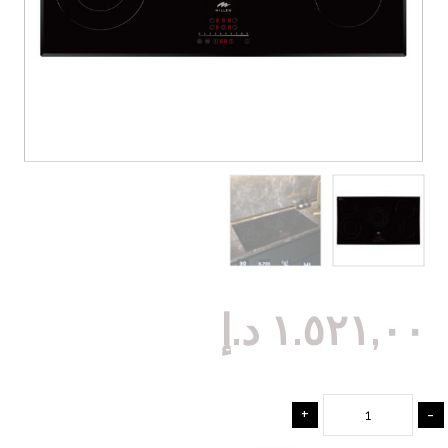
١.٥٢١,٠٠
د.إ
+
-