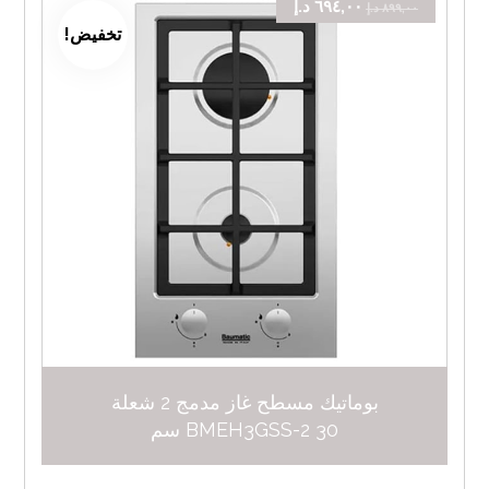
٦٩٤,٠٠
د.إ
٨٩٩,٠٠
د.إ
تخفيض!
بوماتيك مسطح غاز مدمج 2 شعلة
BMEH3GSS-2 30 سم