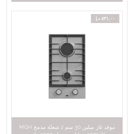
٥٣١,٠٠
د.إ
موقد غاز ميلين 30 سم 2 شعلة مدمج MGH