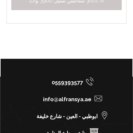
3001 IX ستانلس ستيل 3900 وات
0559393577
info@alfransya.ae
ابوظبي - العين - شارع خليفة