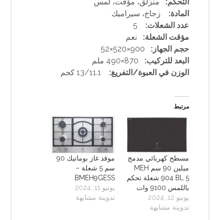
التحكم:
منزلق، مؤقت، لمس
المادة:
زجاج، سيراميك
عدد الشعلات:
5
مؤقت الشعلة:
نعم
حجم الجهاز:
900×520×52
البعد للتركيب:
870×490 ملم
الوزن في العبوة/التفريغ:
13/11.1 كجم
مرتبط
مسطح كهربائي مدمج
موقد غاز بوماتيك 90
ميلين 90 سم MEH
سم 5 شعلة –
904 BL 5 شعلة تحكم
BMEH9GESS
باللمس 9100 وات
يونيو 11, 2024
يونيو 12, 2024
تدوينة مشابهة
تدوينة مشابهة