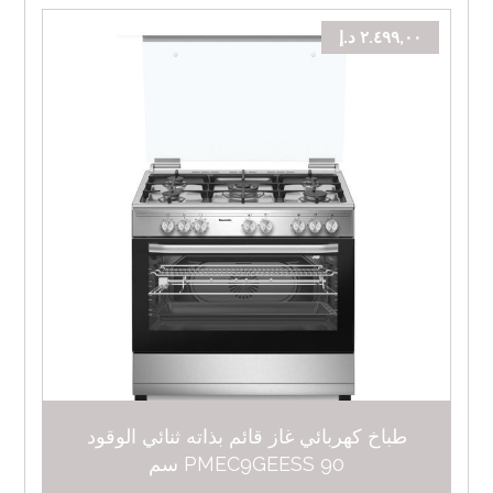
٢.٤٩٩,٠٠
د.إ
طباخ كهربائي غاز قائم بذاته ثنائي الوقود
PMEC9GEESS 90 سم