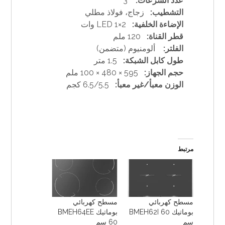
عدد السرعات:
3
التشطيب:
زجاج، فولاذ مطلي
الإضاءة الخلفية:
LED 1×2 وات
قطر القناة:
120 ملم
الفلتر:
ألومنيوم (متضمن)
طول كابل الشبكة:
1.5 متر
حجم الجهاز:
595 × 480 × 100 ملم
الوزن معبأ/غير معبأ:
6.5/5.5 كجم
مرتبط
مسطح كهربائي
مسطح كهربائي
بوماتيك BMEH62I 60
بوماتيك BMEH64EE
سم
60 سم