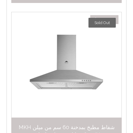
٤٨٦,٠٠
د.إ
Sold Out
شفاط مطبخ بمدخنة 60 سم من ميلن MKH