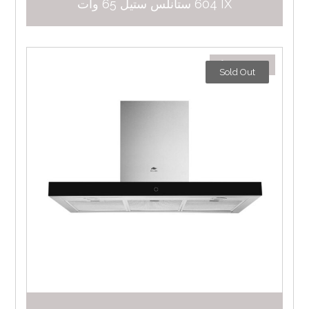
604 IX ستانلس ستيل 65 وات
٨٩١,٠٠
د.إ
Sold Out