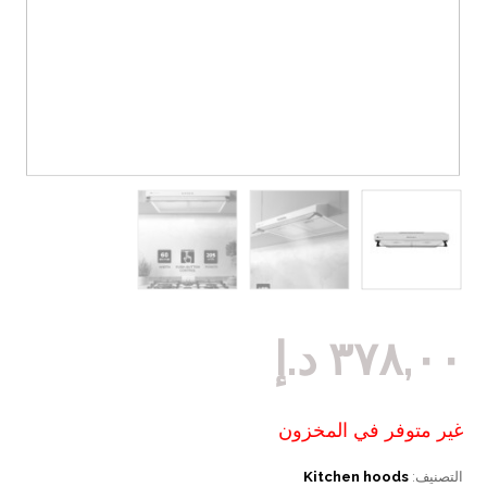
٣٧٨,٠٠
د.إ
غير متوفر في المخزون
التصنيف:
Kitchen hoods