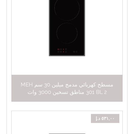
مسطح كهربائي مدمج ميلين 30 سم MEH
301 BL 2 مناطق تسخين 3000 وات
٥٣١,٠٠
د.إ