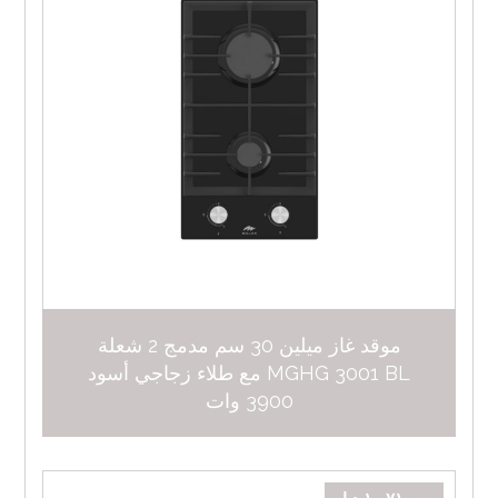
موقد غاز ميلين 30 سم مدمج 2 شعلة
MGHG 3001 BL مع طلاء زجاجي أسود
3900 وات