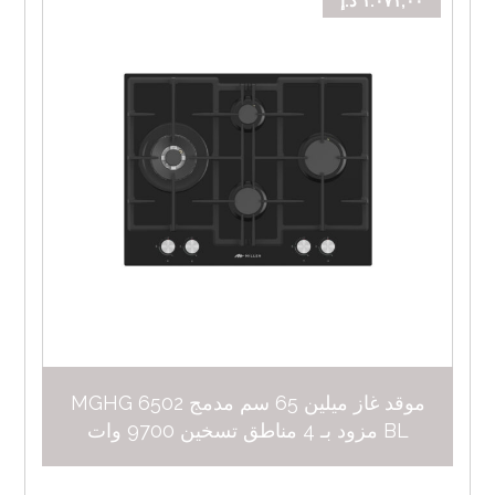
١.٠٧١,٠٠
د.إ
موقد غاز ميلين 65 سم مدمج MGHG 6502
BL مزود بـ 4 مناطق تسخين 9700 وات