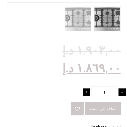
١.٩٠٣,٠٠
د.إ
١.٨٦٩,٠٠
د.إ
+
-
إضافة إلى السلة
التصنيف:
Cookers