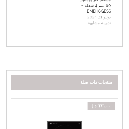
60 سم 4 شعلة –
BMEH6GESS
يونيو 11, 2024
تدوينة مشابهة
منتجات ذات صلة
٦٦٦,٠٠
د.إ