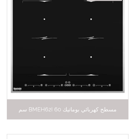
مسطح كهربائي بوماتيك BMEH62I 60 سم