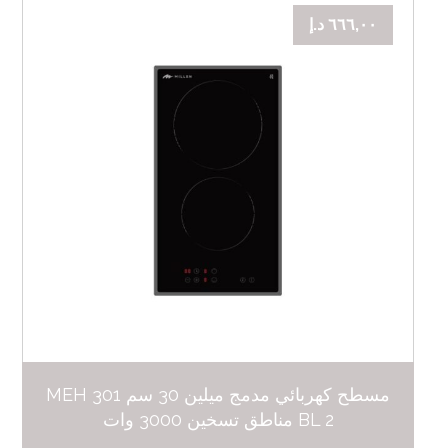
٦٦٦,٠٠
د.إ
مسطح كهربائي مدمج ميلين 30 سم MEH 301
BL 2 مناطق تسخين 3000 وات