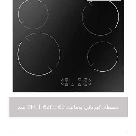
مسطح كهربائي بوماتيك BMEH64EE 60 سم