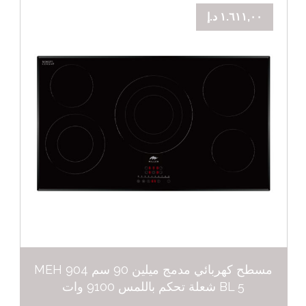
١.٦١١,٠٠
د.إ
مسطح كهربائي مدمج ميلين 90 سم MEH 904
BL 5 شعلة تحكم باللمس 9100 وات