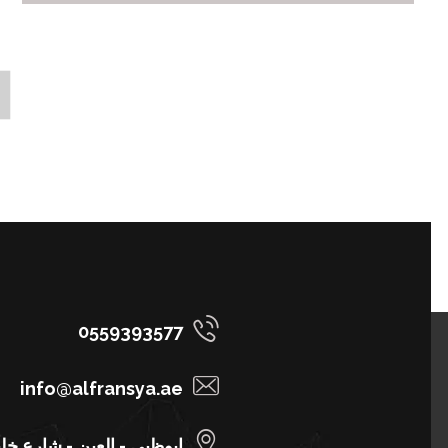
0559393577
info@alfransya.ae
ابوظبي - العين - شارع خل