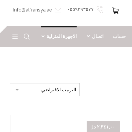
٠٥٥٩٣٩٣٥٧٧
Info@alfransya.ae
حساب
اتصال
الاجهزة المنزلية
٢.٣٤١,٠٠
د.إ