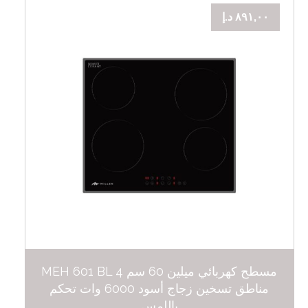
٨٩١,٠٠
د.إ
مسطح كهربائي ميلين 60 سم MEH 601 BL 4
مناطق تسخين زجاج أسود 6000 وات تحكم
باللمس