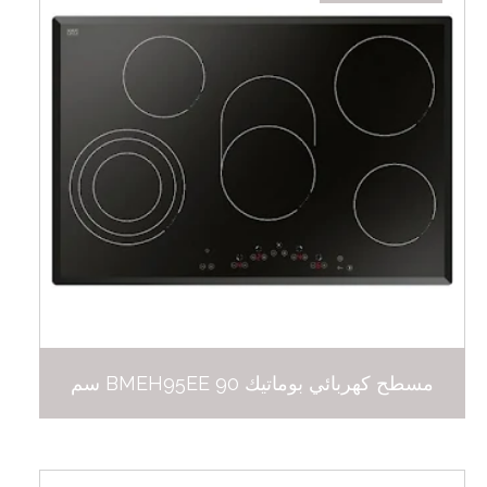
مسطح كهربائي بوماتيك BMEH95EE 90 سم