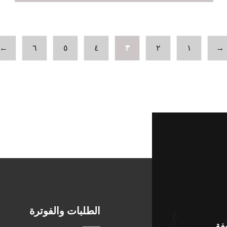
←
٦
٥
٤
٣
٢
١
→
الطلبات والفوترة
يفة