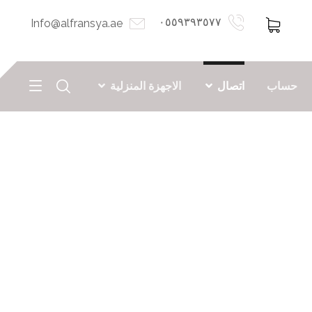
٠٥٥٩٣٩٣٥٧٧
Info@alfransya.ae
حساب
اتصال
الاجهزة المنزلية